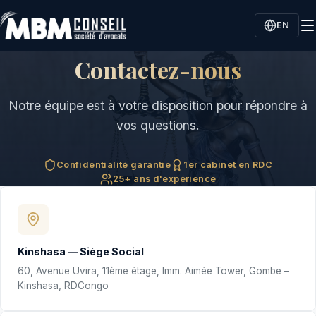
EN
Contactez-nous
Notre équipe est à votre disposition pour répondre à
vos questions.
Confidentialité garantie
1er cabinet en RDC
25+ ans d'expérience
Kinshasa
—
Siège Social
60, Avenue Uvira, 11ème étage, Imm. Aimée Tower, Gombe –
Kinshasa, RDCongo