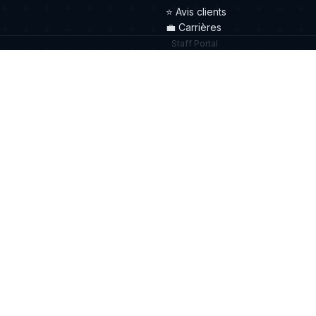
⭐
Avis clients
💼
Carrières
Staff Portal