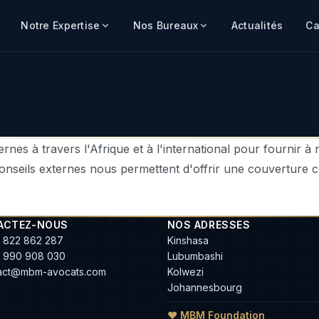
Notre Expertise
Nos Bureaux
Actualités
Ca
nes à travers l'Afrique et à l'international pour fournir à n
 conseils externes nous permettent d'offrir une couverture 
ACTEZ-NOUS
NOS ADRESSES
 822 862 287
Kinshasa
 990 908 030
Lubumbashi
act@mbm-avocats.com
Kolwezi
Johannesbourg
❤ MBM Foundation